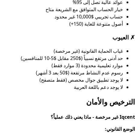
عوائد عالية تصل إلى 95%
خيار الحساب المتوافق مع الشريعة متاح
حساب تجريبي $10,000 غير محدود
أصول متنوعة للغاية (150+)
✗
العيوب
غياب الحماية القانونية (غير مرخصة)
حد أدنى مرتفع نسبياً ($250 مقابل $5-10 للمنافسين)
موارد تعليمية محدودة (3 موارد فقط)
رسوم عدم النشاط مرتفعة ($50 بعد 3 أشهر)
لا يوجد تطبيق جوال مخصص (فقط متصفح)
لا يوجد دعم باللغة العربية
الترخيص والأمان
Iqcent غير مرخصة - ماذا يعني ذلك عملياً؟
الوضع القانوني: