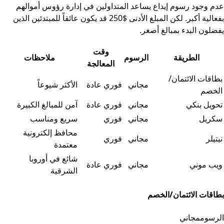
عدم وجود رسوم إيداع يساعد المتداولين في إدارة رؤوس أموالهم
بفعالية أكبر. لكن المبلغ الأدنى $250 قد يكون عائقاً للمبتدئين الذين
يفضلون البدء بمبالغ أصغر.
وقت
الطريقة
الرسوم
ملاحظات
المعالجة
جدول البيانات
بطاقات الائتمان/
مجاني
فوري عادة
الأكثر شيوعاً
الخصم
تحويل بنكي
مجاني
فوري عادة
آمن للمبالغ الكبيرة
سكريل
مجاني
فوري
سريع ومناسب
محافظ إلكترونية
نيتيلر
مجاني
فوري
معتمدة
شائع في أوروبا
ويب موني
مجاني
فوري عادة
الشرقية
بطاقات الائتمان/الخصم
الرسوم
مجاني