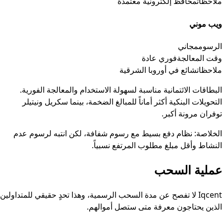
ملاحظات
محافظ إلكترونية معتمدة
ويب موني
الرسوم
مجاني
وقت المعالجة
فوري عادة
ملاحظات
شائع في أوروبا الشرقية
البطاقات الائتمانية مناسبة لسهولة الاستخدام والمعالجة الفورية.
التحويلات البنكية أكثر أماناً للمبالغ الضخمة، بينما سكريل ونيتيلر
توفران مرونة أكبر.
الخلاصة: نظام دفع بسيط مع رسوم شفافة، لكن انتبه لرسوم عدم
النشاط وأقل مبلغ مطلوب المرتفع نسبياً.
عملية السحب
Iqcent لا تفصح عن مدة السحب الرسمية، وهذا تحدٍ حقيقي للمتداولين
الذين يحتاجون معرفة متى ستصل أموالهم.