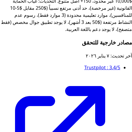
$10,000 غير محدود، 150+ أصل متنوع. التحديات: غياب الحماية
القانونية (غير مرخصة)، حد أدنى مرتفع نسبياً ($250 مقابل $5-10
للمنافسين)، موارد تعليمية محدودة (3 موارد فقط)، رسوم عدم
النشاط مرتفعة ($50 بعد 3 أشهر)، لا يوجد تطبيق جوال مخصص (فقط
متصفح)، لا يوجد دعم باللغة العربية.
مصادر خارجية للتحقق
آخر تحديث:
٧ يناير ٢٠٢٦
Trustpilot
: 3.4/5