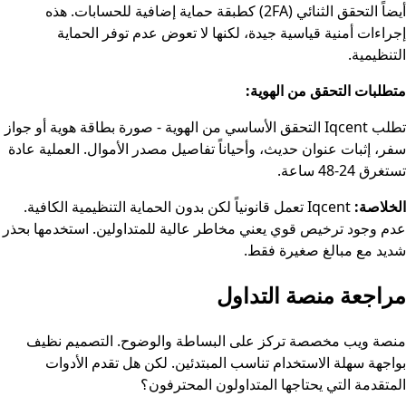
أيضاً التحقق الثنائي (2FA) كطبقة حماية إضافية للحسابات. هذه
إجراءات أمنية قياسية جيدة، لكنها لا تعوض عدم توفر الحماية
التنظيمية.
متطلبات التحقق من الهوية:
تطلب Iqcent التحقق الأساسي من الهوية - صورة بطاقة هوية أو جواز
سفر، إثبات عنوان حديث، وأحياناً تفاصيل مصدر الأموال. العملية عادة
تستغرق 24-48 ساعة.
الخلاصة:
Iqcent تعمل قانونياً لكن بدون الحماية التنظيمية الكافية.
عدم وجود ترخيص قوي يعني مخاطر عالية للمتداولين. استخدمها بحذر
شديد مع مبالغ صغيرة فقط.
مراجعة منصة التداول
منصة ويب مخصصة تركز على البساطة والوضوح. التصميم نظيف
بواجهة سهلة الاستخدام تناسب المبتدئين. لكن هل تقدم الأدوات
المتقدمة التي يحتاجها المتداولون المحترفون؟