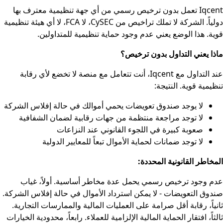
Iqcent تعمل بدون ترخيص رسمي من أي جهة تنظيمية معترف بها
دولياً. الشركة لا تملك تراخيص من CySEC، لا FCA، لا أي هيئة تنظيمية
قوية. هذا الوضع يعني عدم وجود حماية تنظيمية للمتداولين.
ماذا يعني التداول بدون ترخيص؟
عند التداول مع Iqcent، أنت تتعامل مع منصة لا تخضع لأي رقابة
تنظيمية قوية. النتيجة:
لا يوجد صندوق تعويضات يحمي أموالك في حالة إفلاس الشركة
لا توجد مراجعة منتظمة من جهات رقابية لضمان الشفافية
صعوبة كبيرة في اللجوء القانوني عند النزاعات
لا توجد ضمانات لحماية الأموال تبعاً للمعايير الدولية
المخاطر القانونية المحددة:
عدم وجود ترخيص رسمي يحمل عدة مخاطر أساسية. أولاً، غياب
صندوق التعويضات - لا يمكن استرداد الأموال في حالة إفلاس الشركة.
ثانياً، رقابة أقل صرامة على العمليات المالية والممارسات التجارية.
ثالثاً، افتقار الحماية المالية الإلزامية للعملاء. رابعاً، محدودية الخيارات