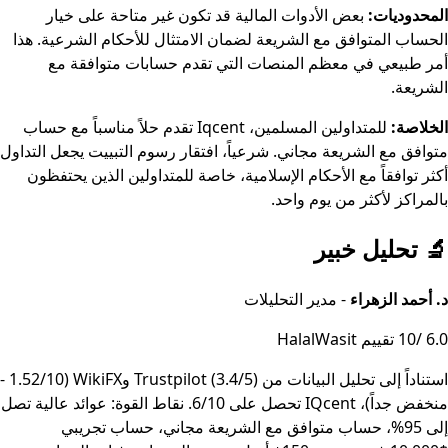
المحدوديات:
بعض الأدوات المالية قد تكون غير متاحة على خيار
الحساب المتوافق مع الشريعة لضمان الامتثال للأحكام الشرعية. هذا
أمر طبيعي في معظم المنصات التي تقدم حسابات متوافقة مع
الشريعة.
الخلاصة:
للمتداولين المسلمين، Iqcent تقدم حلاً مناسباً مع حساب
متوافق مع الشريعة مجاني. شرعياً، افتقار رسوم التبييت يجعل التداول
أكثر توافقاً مع الأحكام الإسلامية، خاصة للمتداولين الذين يحتفظون
بالمراكز لأكثر من يوم واحد.
🔬
تحليل خبير
د. أحمد الزهراء
- مدير التحليلات
6.0
/10
تقييم HalalWasit
أي الخبير
استناداً إلى تحليل البيانات من Trustpilot (3.4/5) وWikiFX (1.52/10 -
منخفض جداً)، IQcent تحصل على 6/10. نقاط القوة: عوائد عالية تصل
إلى 95%، حساب متوافق مع الشريعة مجاني، حساب تجريبي