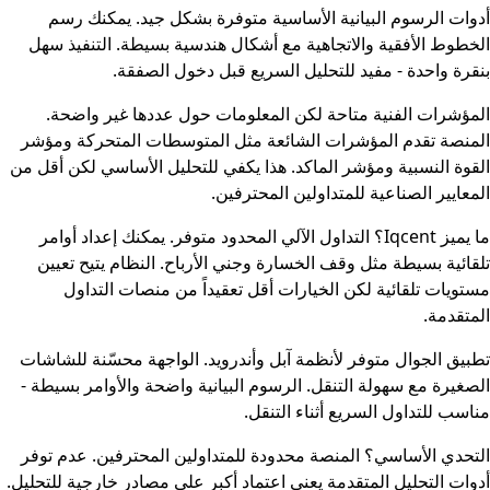
أدوات الرسوم البيانية الأساسية متوفرة بشكل جيد. يمكنك رسم
الخطوط الأفقية والاتجاهية مع أشكال هندسية بسيطة. التنفيذ سهل
بنقرة واحدة - مفيد للتحليل السريع قبل دخول الصفقة.
المؤشرات الفنية متاحة لكن المعلومات حول عددها غير واضحة.
المنصة تقدم المؤشرات الشائعة مثل المتوسطات المتحركة ومؤشر
القوة النسبية ومؤشر الماكد. هذا يكفي للتحليل الأساسي لكن أقل من
المعايير الصناعية للمتداولين المحترفين.
ما يميز Iqcent؟ التداول الآلي المحدود متوفر. يمكنك إعداد أوامر
تلقائية بسيطة مثل وقف الخسارة وجني الأرباح. النظام يتيح تعيين
مستويات تلقائية لكن الخيارات أقل تعقيداً من منصات التداول
المتقدمة.
تطبيق الجوال متوفر لأنظمة آبل وأندرويد. الواجهة محسّنة للشاشات
الصغيرة مع سهولة التنقل. الرسوم البيانية واضحة والأوامر بسيطة -
مناسب للتداول السريع أثناء التنقل.
التحدي الأساسي؟ المنصة محدودة للمتداولين المحترفين. عدم توفر
أدوات التحليل المتقدمة يعني اعتماد أكبر على مصادر خارجية للتحليل.