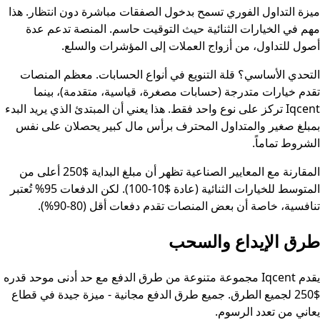
ميزة التداول الفوري تسمح بدخول الصفقات مباشرة دون انتظار. هذا
مهم في الخيارات الثنائية حيث التوقيت حاسم. المنصة تدعم عدة
أصول للتداول، من أزواج العملات إلى المؤشرات والسلع.
التحدي الأساسي؟ قلة التنويع في أنواع الحسابات. معظم المنصات
تقدم خيارات متدرجة (حسابات مصغرة، قياسية، متقدمة)، بينما
Iqcent تركز على نوع واحد فقط. هذا يعني أن المبتدئ الذي يريد البدء
بمبلغ صغير والمتداول المحترف برأس مال كبير يحصلان على نفس
الشروط تماماً.
المقارنة مع المعايير الصناعية تظهر أن مبلغ البداية $250 أعلى من
المتوسط للخيارات الثنائية (عادة $10-100). لكن الدفعات 95% تُعتبر
تنافسية، خاصة أن بعض المنصات تقدم دفعات أقل (80-90%).
طرق الإيداع والسحب
يقدم Iqcent مجموعة متنوعة من طرق الدفع مع حد أدنى موحد قدره
$250 لجميع الطرق. جميع طرق الدفع مجانية - ميزة جيدة في قطاع
يعاني من تعدد الرسوم.