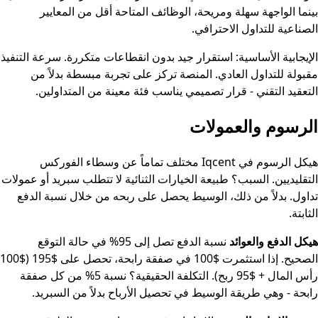
بينما الواجهة سهلة ومريحة، الوظائف المتاحة أقل من المعايير
الصناعية للتداول الاحترافي.
الإيجابية الأساسية: استقرار جيد بدون انقطاعات متكررة. سرعة التنفيذ
مقبولة للتداول العادي. المنصة تركز على تجربة مبسطة بدلاً من
التعقيد التقني - قرار تصميمي يناسب فئة معينة من المتداولين.
الرسوم والعمولات
هيكل الرسوم في Iqcent مختلف تماماً عن وسطاء الفوركس
التقليديين. السبب؟ طبيعة الخيارات الثنائية لا تتطلب سبريد أو عمولات
تداول. بدلاً من ذلك، الوسيط يحصل على ربحه من خلال نسبة الدفع
الثابتة.
هيكل الدفع والعوائد
نسبة الدفع تصل إلى 95% في حالة التوقع
الصحيح. إذا استثمرت $100 في صفقة رابحة، تحصل على $195 ($100
رأس المال + $95 ربح). التكلفة الحقيقية؟ نسبة 5% من كل صفقة
رابحة - وهي طريقة الوسيط في تحصيل الأرباح بدلاً من السبريد.