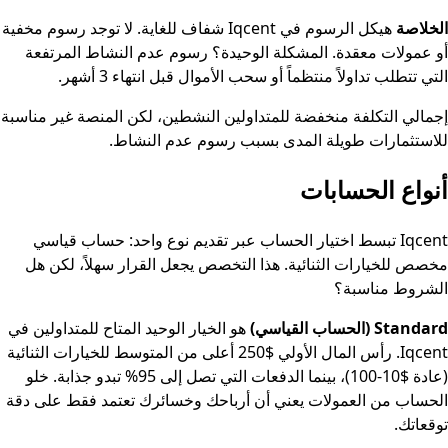
الخلاصة
هيكل الرسوم في Iqcent شفاف للغاية. لا توجد رسوم مخفية
أو عمولات معقدة. المشكلة الوحيدة؟ رسوم عدم النشاط المرتفعة
التي تتطلب تداولاً منتظماً أو سحب الأموال قبل انتهاء 3 أشهر.
إجمالي التكلفة منخفضة للمتداولين النشطين، لكن المنصة غير مناسبة
للاستثمارات طويلة المدى بسبب رسوم عدم النشاط.
أنواع الحسابات
Iqcent تبسط اختيار الحساب عبر تقديم نوع واحد: حساب قياسي
مخصص للخيارات الثنائية. هذا التخصص يجعل القرار سهلاً، لكن هل
الشروط مناسبة؟
Standard (الحساب القياسي)
هو الخيار الوحيد المتاح للمتداولين في
Iqcent. رأس المال الأولي $250 أعلى من المتوسط للخيارات الثنائية
(عادة $10-100)، بينما الدفعات التي تصل إلى 95% تبدو جذابة. خلو
الحساب من العمولات يعني أن أرباحك وخسائرك تعتمد فقط على دقة
توقعاتك.