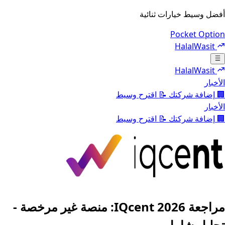
أفضل وسيط خيارات ثنائية
Pocket Option
HalalWasit
Toggle navigation menu
HalalWasit
الأخبار
🏢
إضافة شركتك
📝
اقترح وسيط
الأخبار
🏢
إضافة شركتك
📝
اقترح وسيط
مراجعة IQcent 2026: منصة غير مرخصة -
تحليل شامل