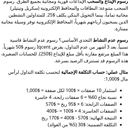
رسوم الإيداع والسحب
الإيداعات فورية ومجانية بجميع الطرق. رسوم
السحب متنوعة: البطاقات والمحافظ الإلكترونية (سكريل ونيتيلر)
مجانية تماماً، بينما التحويل البنكي يكلف $25. للمتداولين النشطين
الذين يسحبون أرباحهم شهرياً، المحافظ الإلكترونية توفر وسيلة مجانية
ممتازة.
رسوم عدم النشاط
التحدي الأساسي؟ رسوم عدم النشاط قاسية
نسبياً. بعد 3 أشهر من عدم التداول، يفرض Iqcent رسوم $50 شهرياً.
هذا المبلغ مرتفع مقارنة بأقل مبلغ للإيداع ($250). للحسابات الصغيرة،
هذه الرسوم قد تستنزف الرصيد بسرعة.
مثال عملي: حساب التكلفة الإجمالية
لنحسب تكلفة التداول لرأس
مال $1,000:
استثمار 10 صفقات × $100 لكل صفقة = $1,000
نسبة نجاح 60% = 6 صفقات رابحة، 4 خاسرة
الصفقات الرابحة: 6 × $95 ربح = $570
الصفقات الخاسرة: 4 × $100 = -$400
النتيجة النهائية: $570 - $400 = $170 ربح
التكلفة الضمنية: $30 (5% من العوائد)