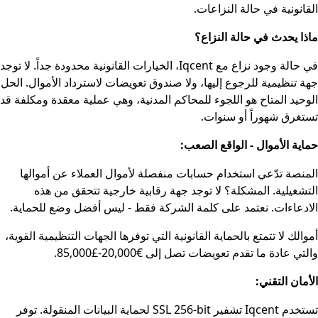
القانونية في حالة النزاعات.
ماذا يحدث في حالة النزاع؟
في حالة وجود نزاع مع Iqcent، الخيارات القانونية محدودة جداً. لا توجد
جهة تنظيمية للرجوع إليها، ولا صندوق تعويضات لاسترداد الأموال. الحل
الوحيد المتاح هو اللجوء للمحاكم المدنية، وهي عملية معقدة ومكلفة قد
تستغرق شهوراً أو سنوات.
حماية الأموال - الواقع الصعب:
المنصة تدّعي استخدام حسابات منفصلة لأموال العملاء عن أموالها
التشغيلية. المشكلة؟ لا توجد جهة رقابية خارجية تتحقق من هذه
الادعاءات. نعتمد على كلمة الشركة فقط - ليس أفضل وضع للحماية.
أموالك لا تتمتع بالحماية القانونية التي توفرها الجهات التنظيمية القوية،
والتي عادة ما تقدم تعويضات تصل إلى €20,000-£85,000.
الأمان التقني:
تستخدم Iqcent تشفير SSL 256-bit لحماية البيانات المنقولة. توفر