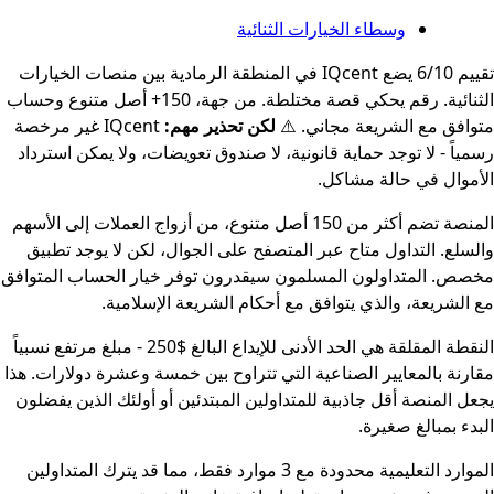
وسطاء الخيارات الثنائية
تقييم 6/10 يضع IQcent في المنطقة الرمادية بين منصات الخيارات
الثنائية. رقم يحكي قصة مختلطة. من جهة، 150+ أصل متنوع وحساب
متوافق مع الشريعة مجاني. ⚠️
لكن تحذير مهم:
IQcent غير مرخصة
رسمياً - لا توجد حماية قانونية، لا صندوق تعويضات، ولا يمكن استرداد
الأموال في حالة مشاكل.
المنصة تضم أكثر من 150 أصل متنوع، من أزواج العملات إلى الأسهم
والسلع. التداول متاح عبر المتصفح على الجوال، لكن لا يوجد تطبيق
مخصص. المتداولون المسلمون سيقدرون توفر خيار الحساب المتوافق
مع الشريعة، والذي يتوافق مع أحكام الشريعة الإسلامية.
النقطة المقلقة هي الحد الأدنى للإيداع البالغ $250 - مبلغ مرتفع نسبياً
مقارنة بالمعايير الصناعية التي تتراوح بين خمسة وعشرة دولارات. هذا
يجعل المنصة أقل جاذبية للمتداولين المبتدئين أو أولئك الذين يفضلون
البدء بمبالغ صغيرة.
الموارد التعليمية محدودة مع 3 موارد فقط، مما قد يترك المتداولين