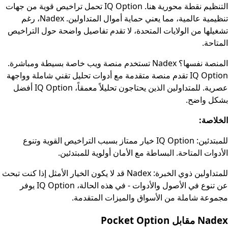
التنظيم نقطة محورية هنا. IQ Option تحمل تراخيص قوية من جهات
تنظيمية عالمية، مما يعني حماية أموال المتداولين. Nadex، رغم
تشغيلها من الولايات المتحدة، لا تقدم تفاصيل واضحة حول التراخيص
المتاحة.
المنصة نفسها؟ Nadex تستخدم منصة ويب خاصة بسيطة ومباشرة.
IQ Option تقدم منصة متقدمة مع أدوات تحليل تقني شاملة وواجهة
عصرية. للمتداولين الذين يحتاجون تحليلاً معمقاً، IQ Option أفضل
بشكل واضح.
الخلاصة:
للمبتدئين: IQ Option خيار ممتاز بسبب التراخيص القوية وتنوع
الأدوات المتاحة. البساطة مع الأمان أولوية للمبتدئين.
للمتداولين ذوي الخبرة: Nadex قد لا يكون الخيار الأمثل إذا كنت تبحث
عن تنوع في الأصول والأدوات - في هذه الحالة، IQ Option يوفر
مجموعة شاملة من الأسواق والميزات المتقدمة.
Nadex مقابل Pocket Option