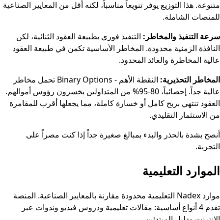
متنوعة. هذا التوزيع يوفر تنويعاً مناسباً، لكنه أقل من المعايير الصناعية
للمنصات الشاملة.
سرعة التنفيذ والمخاطر:
التنفيذ فوري بطبيعة العقود الثنائية، لكن
النافذة الزمنية محدودة. المخاطر الأساسية تكمن في طبيعة العقود
عالية المخاطرة والعائد المحدود.
المخاطر التحذيرية:
النقطة الأهم - Binary Options تحمل مخاطر
عالية جداً. إحصائياً، 80-95% من المتداولين يخسرون رؤوس أموالهم.
العقود تنتهي بربح كامل أو خسارة كاملة، مما يجعلها أقرب للمقامرة
من الاستثمار التقليدي.
أنصح بشدة بالحذر والبدء بمبالغ صغيرة جداً إذا كنت مصراً على
التجربة.
الموارد التعليمية
موارد Nadex التعليمية محدودة مقارنة بالمعايير الصناعية. المنصة
تقدم 4 أنواع أساسية: مقالات تعليمية ودروس فيديو وندوات عبر
الإنترنت ودليل المبتدئين.