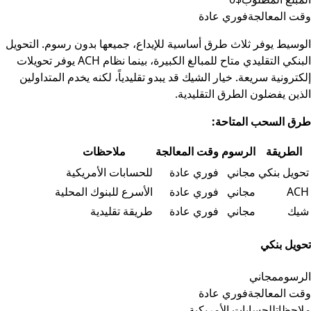
وقت المعالجة
فوري عادة
الوسيط يوفر ثلاث طرق أساسية للإيداع، جميعها بدون رسوم. التحويل
البنكي التقليدي متاح للمبالغ الكبيرة، بينما نظام ACH يوفر تحويلات
إلكترونية سريعة. خيار الشيك قد يبدو تقليدياً، لكنه يخدم المتداولين
الذين يفضلون الطرق التقليدية.
طرق السحب المتاحة:
الطريقة
الرسوم
وقت المعالجة
ملاحظات
جدول البيانات
تحويل بنكي
مجاني
فوري عادة
للحسابات الأمريكية
ACH
مجاني
فوري عادة
الأسرع للبنوك المحلية
شيك
مجاني
فوري عادة
طريقة تقليدية
تحويل بنكي
الرسوم
مجاني
وقت المعالجة
فوري عادة
ملاحظات
للحسابات الأمريكية