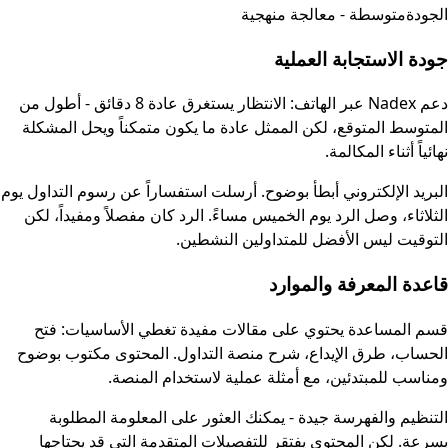
الجودة
متوسطة - معالجة منهجية
جودة الاستجابة العملية
دعم Nadex عبر الهاتف: الانتظار يستغرق عادة 8 دقائق - أطول من
المتوسط المتوقع، لكن الممثل عادة ما يكون متمكناً ويحل المشكلة
نهائياً أثناء المكالمة.
البريد الإلكتروني أبطأ بوضوح. أرسلت استفساراً عن رسوم التداول يوم
الثلاثاء، وصل الرد يوم الخميس مساءً. الرد كان مفصلاً ومفيداً، لكن
التوقيت ليس الأفضل للمتداولين النشطين.
قاعدة المعرفة والموارد
قسم المساعدة يحتوي على مقالات مفيدة تغطي الأساسيات: فتح
الحساب، طرق الإيداع، شرح منصة التداول. المحتوى مكتوب بوضوح
ومناسب للمبتدئين، مع أمثلة عملية لاستخدام المنصة.
التنظيم والفهرسة جيدة - يمكنك العثور على المعلومة المطلوبة
بسرعة. لكن المحتوى يفتقر للتفصيلات المتقدمة التي قد يحتاجها