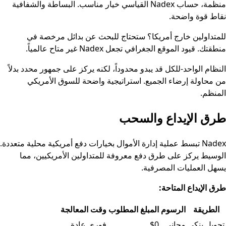
منظمة، حساب Nadex القياسي خيار مناسب. البساطة والشفافية
نقاط قوة واضحة.
للمتداولين خارج أمريكا؟ ستحتاج للبحث عن بدائل مرخصة في
منطقتك. قيود الموقع الجغرافي تجعل Nadex غير متاح عالمياً.
النظام الواحد-للكل قد يبدو محدوداً، لكنه يركز على جمهور محدد بدلاً
من محاولة إرضاء الجميع. استراتيجية واضحة للسوق الأمريكي
المنظم.
طرق الإيداع والسحب
Nadex تبسط عملية إدارة الأموال بخيارات دفع أمريكية محلية متعددة.
الوسيط يركز على طرق دفع معروفة للمتداولين الأمريكيين، مما
يسهل العمليات المصرفية.
طرق الإيداع المتاحة:
الطريقة
الرسوم
المبلغ المطلوب
وقت المعالجة
جدول البيانات
تحويل بنكي
مجاني
$0
فوري عادة