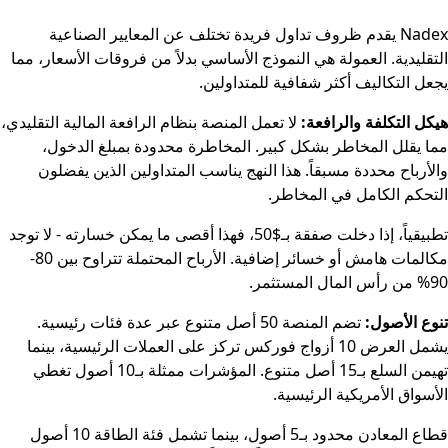
Nadex يقدم ظروف تداول فريدة تختلف عن المعايير الصناعية
التقليدية. العمولة هي النموذج الأساسي بدلاً من فروقات الأسعار، مما
يجعل التكاليف أكثر شفافية للمتداولين.
هيكل التكلفة والرافعة:
لا تعمل المنصة بنظام الرافعة المالية التقليدي،
مما يقلل المخاطر بشكل كبير. المخاطرة محدودة بمبلغ الدخول،
والأرباح محددة مسبقاً. هذا النهج يناسب المتداولين الذين يفضلون
التحكم الكامل في المخاطر.
تطبيقياً، إذا دخلت صفقة بـ$50، فهذا أقصى ما يمكن خسارته - لا توجد
مكالمات هامش أو خسائر إضافية. الأرباح المحتملة تتراوح بين 80-
90% من رأس المال المستثمر.
تنوع الأصول:
تضم المنصة 50 أصل متنوع عبر عدة فئات رئيسية.
يشمل العرض 10 أزواج فوركس تركز على العملات الرئيسية، بينما
تهيمن السلع بـ15 أصل متنوع. المؤشرات ممثلة بـ10 أصول تغطي
الأسواق الأمريكية الرئيسية.
قطاع المعادن محدود بـ5 أصول، بينما تشمل فئة الطاقة 10 أصول