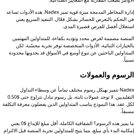
الأوامر يصعّب المقارنة مع المعايير الصناعية.
إدارة المخاطر المدمجة ميزة قوية تميز Nadex. هذه الأدوات تساعد
في التحكم بالتعرض للخسائر بشكل فعّال. التنفيذ السريع يعني
استغلال أفضل للفرص قصيرة المدى.
المنصة مصممة لغرض محدد وتؤديه بكفاءة. للمتداولين المهتمين
بالخيارات الثنائية، الأدوات المتخصصة توفر تجربة محسّنة. لكن
المتداولين الباحثين عن تنوع أوسع في الأسواق قد يجدونها محدودة
نسبياً.
الرسوم والعمولات
Nadex تتميز بهيكل رسوم مختلف تماماً عن وسطاء التداول
التقليديين. لا توجد عمولات ثابتة، بل رسوم تبادل تتراوح حتى $0.50
لكل عقد. هذا النموذج يناسب المتداولين الذين يفضلون معرفة التكلفة
مسبقاً.
ما يميز هذه الرسوم؟ الشفافية الكاملة. أقل مبلغ للإيداع $0 يعني
إمكانية البدء بأي مبلغ، مما يتيح للمتداولين تجربة المنصة قبل الالتزام