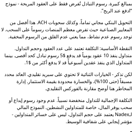
بمبالغ كبيرة. رسوم التبادل تُفرض فقط على العقود المربحة - نموذج
“ادفع عند الربح”.
التحويل البنكي مجاني تماماً، وكذلك سحوبات ACH. هذا أفضل من
المعايير الصناعية حيث تفرض معظم المنصات رسوماً على السحب. لا
توجد رسوم عدم نشاط، مما يعني عدم القلق من الرسوم المخفية.
النقطة الأساسية: التكلفة تعتمد على عدد العقود وحجم التداول.
متداول ينفذ 10 عقود يومياً قد يدفع $5 رسوم تبادل كحد أقصى. بينما
المتداول الذي ينفذ عقدين أسبوعياً قد لا يدفع أكثر من $1.
لكن تذكر - الخيارات الثنائية لا تحتوي على سبريد تقليدي. العائد محدد
مسبقاً (حتى 100%)، والخسارة محدودة بقيمة الاستثمار. إدارة
المخاطر هنا أوضح مقارنة بالفوركس التقليدي.
التكلفة الإجمالية للتداول منخفضة نسبياً. عدم وجود رسوم إيداع أو
سحب يوفر المال، خاصة للمتداولين النشطين. النموذج المالي
لـNadex يعتمد على حجم التداول، ليس على خسائر المتداولين -
مؤشر إيجابي على شفافية الوسيط.