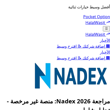
أفضل وسيط خيارات ثنائية
Pocket Option
HalalWasit
Toggle navigation menu
HalalWasit
الأخبار
🏢
إضافة شركتك
📝
اقترح وسيط
الأخبار
🏢
إضافة شركتك
📝
اقترح وسيط
مراجعة Nadex 2026: منصة غير مرخصة -
تحليل شامل