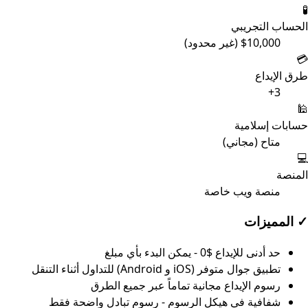
🧪
الحساب التجريبي
$10,000 (غير محدود)
💳
طرق الإيداع
3+
🕌
حسابات إسلامية
متاح (مجاني)
💻
المنصة
منصة ويب خاصة
✓
المميزات
حد أدنى للإيداع $0 - يمكن البدء بأي مبلغ
تطبيق جوال متوفر (iOS و Android) للتداول أثناء التنقل
رسوم الإيداع مجانية تماماً عبر جميع الطرق
شفافية في هيكل الرسوم - رسوم تبادل واضحة فقط