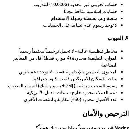
حساب تجريبي غير محدود ($10,000) للتدريب
حسابات إسلامية متاحة مجاناً
منصة ويب بسيطة وسهلة الاستخدام
لا توجد رسوم عدم نشاط على الحسابات
✗
العيوب
مخاطر تنظيمية عالية - لا تحمل ترخيصاً معتمداً رسمياً
الموارد التعليمية محدودة (4 موارد فقط) أقل من المعايير
الصناعية
المحتوى التعليمي بالإنجليزية فقط - لا يوجد دعم عربي
متاحة للسكان الأمريكيين فقط - قيود جغرافية
رسوم السحب مرتفعة ($25 + رسوم البنك) للمبالغ الصغيرة
دعم العملاء محدود خارج ساعات العمل الأمريكية
عدد الأصول محدود (50+) مقارنة بالمنصات الأخرى
الترخيص والأمان
Nadex غير مرخصة رسمياً - ماذا يعني ذلك عملياً؟