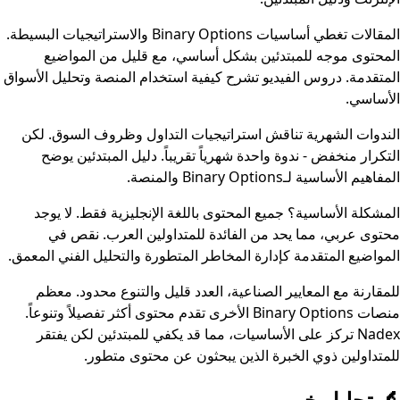
المقالات تغطي أساسيات Binary Options والاستراتيجيات البسيطة.
المحتوى موجه للمبتدئين بشكل أساسي، مع قليل من المواضيع
المتقدمة. دروس الفيديو تشرح كيفية استخدام المنصة وتحليل الأسواق
الأساسي.
الندوات الشهرية تناقش استراتيجيات التداول وظروف السوق. لكن
التكرار منخفض - ندوة واحدة شهرياً تقريباً. دليل المبتدئين يوضح
المفاهيم الأساسية لـBinary Options والمنصة.
المشكلة الأساسية؟ جميع المحتوى باللغة الإنجليزية فقط. لا يوجد
محتوى عربي، مما يحد من الفائدة للمتداولين العرب. نقص في
المواضيع المتقدمة كإدارة المخاطر المتطورة والتحليل الفني المعمق.
للمقارنة مع المعايير الصناعية، العدد قليل والتنوع محدود. معظم
منصات Binary Options الأخرى تقدم محتوى أكثر تفصيلاً وتنوعاً.
Nadex تركز على الأساسيات، مما قد يكفي للمبتدئين لكن يفتقر
للمتداولين ذوي الخبرة الذين يبحثون عن محتوى متطور.
🔬
تحليل خبير