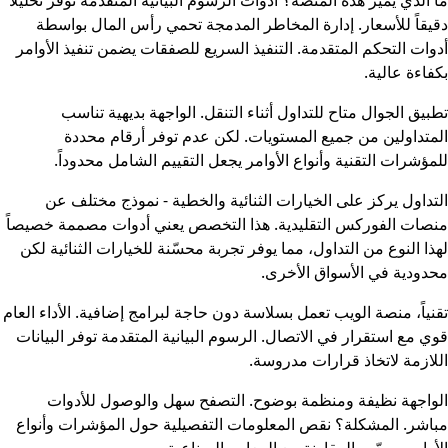
ما الذي يميز هذه المنصة؟ أدوات الرسوم البيانية المتقدمة توفر تحليلاً
دقيقاً للأسعار. إدارة المخاطر المدمجة تحمي رأس المال بواسطة
أدوات التحكم المتقدمة. التنفيذ السريع للصفقات يضمن تنفيذ الأوامر
بكفاءة عالية.
تطبيق الجوال متاح للتداول أثناء التنقل. الواجهة بديهية تناسب
المتداولين من جميع المستويات. لكن عدم توفر أرقام محددة
للمؤشرات التقنية وأنواع الأوامر يجعل التقييم الشامل محدوداً.
التداول يركز على الخيارات الثنائية والخطية - نموذج مختلف عن
منصات الفوركس التقليدية. هذا التخصص يعني أدوات مصممة خصيصاً
لهذا النوع من التداول، مما يوفر تجربة محسّنة للخيارات الثنائية لكن
محدودية في الأسواق الأخرى.
تقنياً، منصة الويب تعمل بسلاسة دون حاجة لبرامج إضافية. الأداء العام
قوي مع استقرار في الاتصال. الرسوم البيانية المتقدمة توفر البيانات
اللازمة لاتخاذ قرارات مدروسة.
الواجهة نظيفة ومنظمة بوضوح. التصفح سهل والوصول للأدوات
مباشر. المشكلة؟ نقص المعلومات التفصيلية حول المؤشرات وأنواع