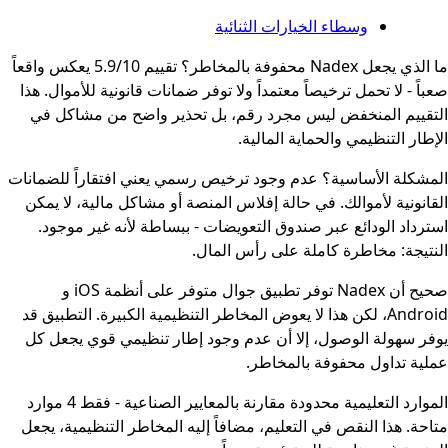
وسطاء الخيارات الثنائية
ما الذي يجعل Nadex محفوفة بالمخاطر؟ تقييم 5.9/10 يعكس واقعاً
صعباً - لا تحمل ترخيصاً معتمداً ولا توفر ضمانات قانونية للأموال. هذا
التقييم المنخفض ليس مجرد رقم، بل تحذير واضح من مشاكل في
الإطار التنظيمي والحماية المالية.
المشكلة الأساسية؟ عدم وجود ترخيص رسمي يعني افتقاراً للضمانات
القانونية لأموالك. في حالة إفلاس المنصة أو مشاكل مالية، لا يمكن
استرداد الودائع عبر صندوق التعويضات - ببساطة لأنه غير موجود.
النتيجة: مخاطرة كاملة على رأس المال.
صحيح أن Nadex توفر تطبيق جوال متوفر على أنظمة iOS و
Android، لكن هذا لا يعوض المخاطر التنظيمية الكبيرة. التطبيق قد
يوفر سهولة الوصول، إلا أن عدم وجود إطار تنظيمي قوي يجعل كل
عملية تداول محفوفة بالمخاطر.
الموارد التعليمية محدودة مقارنة بالمعايير الصناعية - فقط 4 موارد
متاحة. هذا النقص في التعليم، مضافاً إليه المخاطر التنظيمية، يجعل