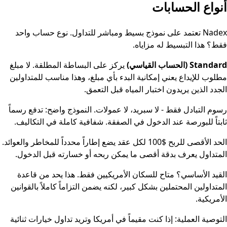
أنواع الحسابات
Nadex تعتمد على نموذج بسيط ومباشر للتداول. نوع حساب واحد
فقط؟ هذا التبسيط له مزاياه.
Standard (الحساب القياسي)
يركز على البساطة المطلقة. لا مبلغ
مطلوب للإيداع يعني إمكانية البدء بأي مبلغ، وهذا مناسب للمتداولين
الجدد الذين يريدون اختبار المياه قبل التعمق.
رسوم التبادل فقط - لا سبريد، لا عمولات. النموذج واضح: تدفع رسماً
ثابتاً للبورصة عند الدخول في الصفقة. شفافية كاملة في التكاليف.
الحد الأقصى للربح $100 لكل عقد يضع إطاراً محدداً للمخاطر والعوائد.
المتداول يعرف بدقة أقصى ما يمكن ربحه أو خسارته قبل الدخول.
القيد الأساسي؟ متاح للسكان الأمريكيين فقط. هذا يحد من قاعدة
المتداولين المحتملين بشكل كبير، لكنه يضمن التزاماً كاملاً بالقوانين
الأمريكية.
التوصية العملية: إذا كنت مقيماً في أمريكا وتريد تداول خيارات ثنائية