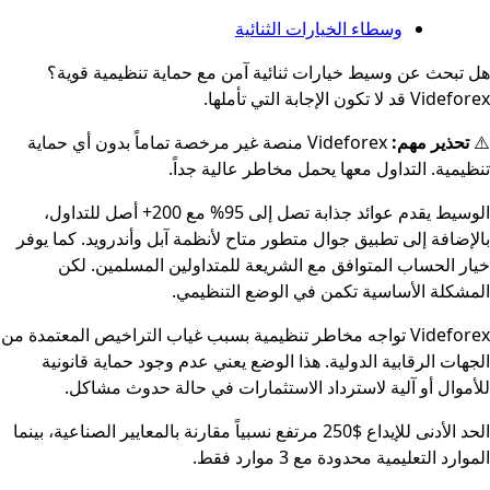
وسطاء الخيارات الثنائية
هل تبحث عن وسيط خيارات ثنائية آمن مع حماية تنظيمية قوية؟
Videforex قد لا تكون الإجابة التي تأملها.
⚠️
تحذير مهم:
Videforex منصة غير مرخصة تماماً بدون أي حماية
تنظيمية. التداول معها يحمل مخاطر عالية جداً.
الوسيط يقدم عوائد جذابة تصل إلى 95% مع 200+ أصل للتداول،
بالإضافة إلى تطبيق جوال متطور متاح لأنظمة آبل وأندرويد. كما يوفر
خيار الحساب المتوافق مع الشريعة للمتداولين المسلمين. لكن
المشكلة الأساسية تكمن في الوضع التنظيمي.
Videforex تواجه مخاطر تنظيمية بسبب غياب التراخيص المعتمدة من
الجهات الرقابية الدولية. هذا الوضع يعني عدم وجود حماية قانونية
للأموال أو آلية لاسترداد الاستثمارات في حالة حدوث مشاكل.
الحد الأدنى للإيداع $250 مرتفع نسبياً مقارنة بالمعايير الصناعية، بينما
الموارد التعليمية محدودة مع 3 موارد فقط.