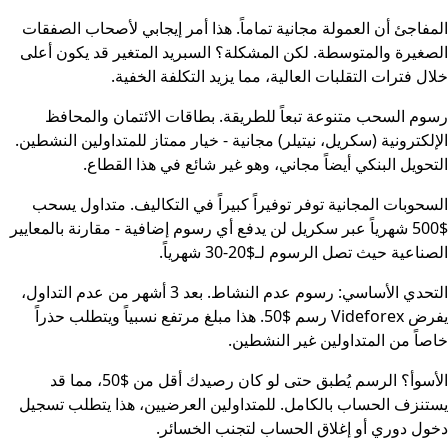
المفاجئ أن العمولة مجانية تماماً. هذا أمر إيجابي لأصحاب الصفقات
الصغيرة والمتوسطة. لكن المشكلة؟ السبريد المتغير قد يكون أعلى
خلال فترات التقلبات العالية، مما يزيد التكلفة الخفية.
رسوم السحب متنوعة تبعاً للطريقة. بطاقات الائتمان والمحافظ
الإلكترونية (سكريل، نيتيلر) مجانية - خيار ممتاز للمتداولين النشطين.
التحويل البنكي أيضاً مجاني، وهو غير شائع في هذا القطاع.
السحوبات المجانية توفر توفيراً كبيراً في التكاليف. متداول يسحب
$500 شهرياً عبر سكريل لن يدفع أي رسوم إضافية - مقارنة بالمعايير
الصناعية حيث تصل الرسوم لـ$20-30 شهرياً.
التحدي الأساسي: رسوم عدم النشاط. بعد 3 أشهر من عدم التداول،
يفرض Videforex رسم $50. هذا مبلغ مرتفع نسبياً ويتطلب حذراً
خاصاً من المتداولين غير النشطين.
الأسوأ؟ الرسم يُطبق حتى لو كان رصيدك أقل من $50، مما قد
يستنزف الحساب بالكامل. للمتداولين العرضيين، هذا يتطلب تسجيل
دخول دوري أو إغلاق الحساب لتجنب الخسائر.