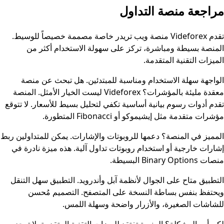
مراجعة منصة التداول
تقدم Videforex منصة ويب تريدر خاصة مصممة خصيصاً للوسيط.
المنصة بسيطة ومباشرة، تركز على سهولة الاستخدام أكثر من
الميزات التقنية المتقدمة.
الواجهة سهلة الاستخدام ومناسبة للمبتدئين. هل تبحث عن منصة
معقدة مليئة بالمؤشرات؟ Videforex ليست الخيار الأمثل. المنصة
تقدم أدوات رسوم بيانية أساسية تكفي لتحليل بسيط للأسعار. لا تتوقع
مؤشرات متقدمة مثل إيشيموكو أو Fibonacci المتطورة.
المميز في المنصة؟ دعمها للروبوتات والإشارات. يمكن للمتداولين ربط
إشارات خارجية أو استخدام روبوتات تداول آلية. هذه ميزة نادرة في
منصات Binary Options البسيطة.
التطبيق متاح على الجوال لأنظمة آبل وأندرويد. التطبيق سهل التنقل
ويحتفظ بنفس بساطة النسخة على المتصفح. التصميم مُحسن
للشاشات الصغيرة، والأزرار واضحة وسهلة اللمس.