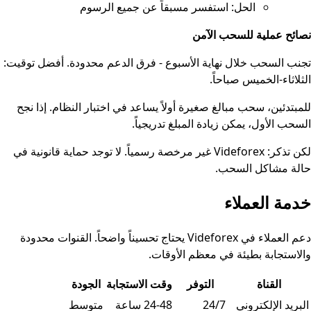
الحل: استفسر مسبقاً عن جميع الرسوم
نصائح عملية للسحب الآمن
تجنب السحب خلال نهاية الأسبوع - فرق الدعم محدودة. أفضل توقيت:
الثلاثاء-الخميس صباحاً.
للمبتدئين، سحب مبالغ صغيرة أولاً يساعد في اختبار النظام. إذا نجح
السحب الأول، يمكن زيادة المبلغ تدريجياً.
لكن تذكر: Videforex غير مرخصة رسمياً. لا توجد حماية قانونية في
حالة مشاكل السحب.
خدمة العملاء
دعم العملاء في Videforex يحتاج تحسيناً واضحاً. القنوات محدودة
والاستجابة بطيئة في معظم الأوقات.
القناة
التوفر
وقت الاستجابة
الجودة
جدول البيانات
البريد الإلكتروني
24/7
24-48 ساعة
متوسط