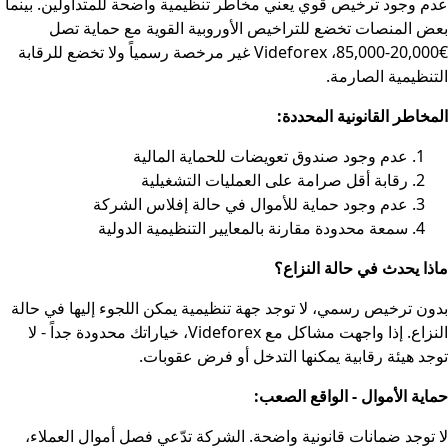
عدم وجود ترخيص قوي يعني مخاطر تنظيمية واضحة للمتداولين. بينما
بعض المنصات تخضع للتراخيص الأوروبية القوية مع حماية تصل
€20,000-85,000، Videforex غير مرخصة رسمياً ولا تخضع للرقابة
التنظيمية الصارمة.
المخاطر القانونية المحددة:
عدم وجود صندوق تعويضات للحماية المالية
رقابة أقل صرامة على العمليات التشغيلية
عدم وجود حماية للأموال في حالة إفلاس الشركة
سمعة محدودة مقارنة بالمعايير التنظيمية الدولية
ماذا يحدث في حالة النزاع؟
بدون ترخيص رسمي، لا توجد جهة تنظيمية يمكن اللجوء إليها في حالة
النزاع. إذا واجهت مشاكل مع Videforex، خياراتك محدودة جداً - لا
توجد هيئة رقابية يمكنها التدخل أو فرض عقوبات.
حماية الأموال - الواقع الصعب:
لا توجد ضمانات قانونية واضحة. الشركة تدّعي فصل أموال العملاء،