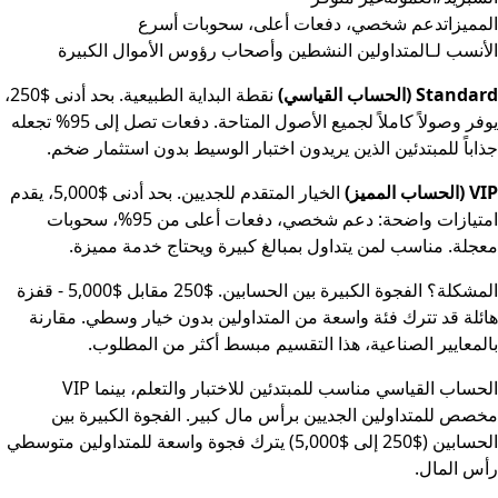
المميزات
دعم شخصي، دفعات أعلى، سحوبات أسرع
الأنسب لـ
المتداولين النشطين وأصحاب رؤوس الأموال الكبيرة
Standard (الحساب القياسي)
نقطة البداية الطبيعية. بحد أدنى $250،
يوفر وصولاً كاملاً لجميع الأصول المتاحة. دفعات تصل إلى 95% تجعله
جذاباً للمبتدئين الذين يريدون اختبار الوسيط بدون استثمار ضخم.
VIP (الحساب المميز)
الخيار المتقدم للجديين. بحد أدنى $5,000، يقدم
امتيازات واضحة: دعم شخصي، دفعات أعلى من 95%، سحوبات
معجلة. مناسب لمن يتداول بمبالغ كبيرة ويحتاج خدمة مميزة.
المشكلة؟ الفجوة الكبيرة بين الحسابين. $250 مقابل $5,000 - قفزة
هائلة قد تترك فئة واسعة من المتداولين بدون خيار وسطي. مقارنة
بالمعايير الصناعية، هذا التقسيم مبسط أكثر من المطلوب.
الحساب القياسي مناسب للمبتدئين للاختبار والتعلم، بينما VIP
مخصص للمتداولين الجديين برأس مال كبير. الفجوة الكبيرة بين
الحسابين ($250 إلى $5,000) يترك فجوة واسعة للمتداولين متوسطي
رأس المال.