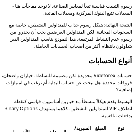
رسوم التبييت قياسية تبعاً لمعايير الصناعة. لا توجد مفاجآت هنا -
المعدلات تتبع البنوك المركزية ومعدلات الفائدة.
النتيجة النهائية: هيكل رسوم جذاب للمتداولين النشطين، خاصة مع
السحوبات المجانية. لكن المتداولين العرضيين يجب أن يحذروا من
رسوم عدم النشاط المرتفعة. هذا النموذج يناسب المتداولين الذين
يتداولون بانتظام أكثر من أصحاب الحسابات الخاملة.
أنواع الحسابات
حسابات Videforex محدودة لكن مصممة للبساطة. خياران واضحان،
فروقات محددة. هل تبحث عن حساب للبداية أم ترغب في امتيازات
إضافية؟
الوسيط يقدم هيكلاً مبسطاً مع خيارين أساسيين. قياسي كنقطة
انطلاق، VIP للمتداولين النشطين. كلاهما يستهدف Binary Options
بدفعات تنافسية.
نوع
المبلغ
السبريد/
المميزات
الأنسب لـ