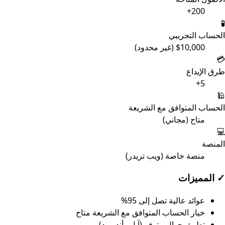
200+
🧪
الحساب التجريبي
$10,000 (غير محدود)
💳
طرق الإيداع
5+
🕌
الحساب المتوافق مع الشريعة
متاح (مجاني)
💻
المنصة
منصة خاصة (ويب تريدر)
✓
المميزات
عوائد عالية تصل إلى 95%
خيار الحساب المتوافق مع الشريعة متاح
تطبيق جوال متوفر (آبل وأندرويد)