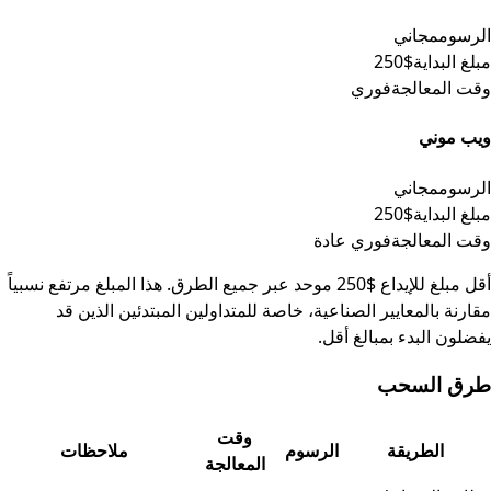
الرسوم
مجاني
مبلغ البداية
$250
وقت المعالجة
فوري
ويب موني
الرسوم
مجاني
مبلغ البداية
$250
وقت المعالجة
فوري عادة
أقل مبلغ للإيداع $250 موحد عبر جميع الطرق. هذا المبلغ مرتفع نسبياً
مقارنة بالمعايير الصناعية، خاصة للمتداولين المبتدئين الذين قد
يفضلون البدء بمبالغ أقل.
طرق السحب
وقت
الطريقة
الرسوم
ملاحظات
المعالجة