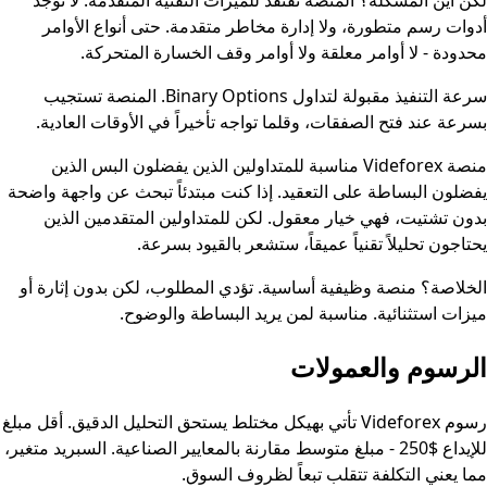
لكن أين المشكلة؟ المنصة تفتقد للميزات التقنية المتقدمة. لا توجد
أدوات رسم متطورة، ولا إدارة مخاطر متقدمة. حتى أنواع الأوامر
محدودة - لا أوامر معلقة ولا أوامر وقف الخسارة المتحركة.
سرعة التنفيذ مقبولة لتداول Binary Options. المنصة تستجيب
بسرعة عند فتح الصفقات، وقلما تواجه تأخيراً في الأوقات العادية.
منصة Videforex مناسبة للمتداولين الذين يفضلون البس الذين
يفضلون البساطة على التعقيد. إذا كنت مبتدئاً تبحث عن واجهة واضحة
بدون تشتيت، فهي خيار معقول. لكن للمتداولين المتقدمين الذين
يحتاجون تحليلاً تقنياً عميقاً، ستشعر بالقيود بسرعة.
الخلاصة؟ منصة وظيفية أساسية. تؤدي المطلوب، لكن بدون إثارة أو
ميزات استثنائية. مناسبة لمن يريد البساطة والوضوح.
الرسوم والعمولات
رسوم Videforex تأتي بهيكل مختلط يستحق التحليل الدقيق. أقل مبلغ
للإيداع $250 - مبلغ متوسط مقارنة بالمعايير الصناعية. السبريد متغير،
مما يعني التكلفة تتقلب تبعاً لظروف السوق.