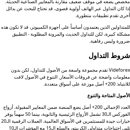
مخصص يضعه في موقف ضعيف مقارنة بالمعايير الصناعية الحديثة.
إذا كان التداول عبر الهاتف أولوية قصوى، قد تحتاج للبحث عن بدائل
أخرى تقدم تطبيقات متطورة.
للمتداولين الذين يعتمدون أساساً على أجهزة الكمبيوتر، قد لا تكون هذه
مشكلة كبيرة، لكن للتداول الحديث والمرونة المطلوبة - التطبيق
ضرورة وليس رفاهية.
شروط التداول
Videforex تقدم مجموعة واسعة من الأصول للتداول، لكن بدون
معلومات واضحة عن فروقات الأسعار. التنوع في الأصول لافت
للانتباه: 200+ أصل موزعة على أسواق متعددة.
الأصول المتاحة والتنوع
العدد الإجمالي 200+ أصل يضع المنصة ضمن المعايير المقبولة. أزواج
الفوركس الـ30 تشمل الأزواج الرئيسية والثانوية، بينما 50 سهماً يوفر
خيارات جيدة للمستثمرين في الأسواق العالمية. العملات الرقمية الـ20
تلبي احتياجات متداولي الكريبتو، والسلع الـ15 مع المؤشرات الـ10