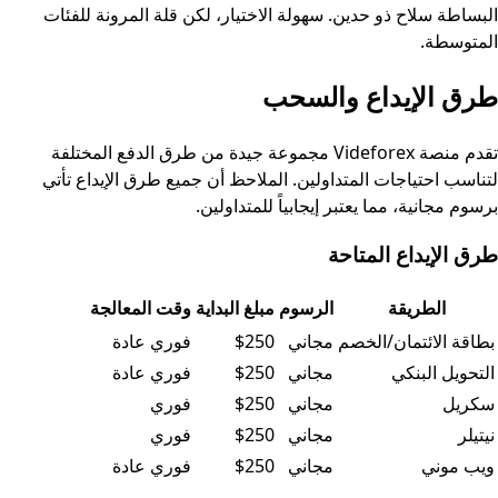
البساطة سلاح ذو حدين. سهولة الاختيار، لكن قلة المرونة للفئات
المتوسطة.
طرق الإيداع والسحب
تقدم منصة Videforex مجموعة جيدة من طرق الدفع المختلفة
لتناسب احتياجات المتداولين. الملاحظ أن جميع طرق الإيداع تأتي
برسوم مجانية، مما يعتبر إيجابياً للمتداولين.
طرق الإيداع المتاحة
الطريقة
الرسوم
مبلغ البداية
وقت المعالجة
جدول البيانات
بطاقة الائتمان/الخصم
مجاني
$250
فوري عادة
التحويل البنكي
مجاني
$250
فوري عادة
سكريل
مجاني
$250
فوري
نيتيلر
مجاني
$250
فوري
ويب موني
مجاني
$250
فوري عادة