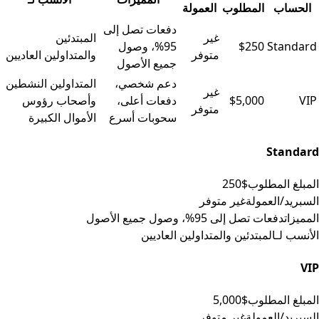
الحساب
المطلوب
العمولة
جدول البيانات
دفعات تصل إلى
غير
المبتدئين
Standard
$250
95%، وصول
متوفر
والمتداولين العاديين
جميع الأصول
دعم شخصي،
المتداولين النشطين
غير
VIP
$5,000
دفعات أعلى،
وأصحاب رؤوس
متوفر
سحوبات أسرع
الأموال الكبيرة
Standard
المبلغ المطلوب
$250
السبريد/العمولة
غير متوفر
المميزات
دفعات تصل إلى 95%، وصول جميع الأصول
الأنسب لـ
المبتدئين والمتداولين العاديين
VIP
المبلغ المطلوب
$5,000
السبريد/العمولة
غير متوفر