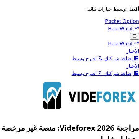
أفضل وسيط خيارات ثنائية
Pocket Option
HalalWasit
Toggle navigation menu
HalalWasit
الأخبار
🏢
إضافة شركتك
📝
اقترح وسيط
الأخبار
🏢
إضافة شركتك
📝
اقترح وسيط
مراجعة Videforex 2026: منصة غير مرخصة
- تحليل شامل