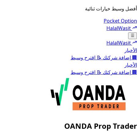
أفضل وسيط خيارات ثنائية
Pocket Option
HalalWasit
Toggle navigation menu
HalalWasit
الأخبار
🏢
إضافة شركتك
📝
اقترح وسيط
الأخبار
🏢
إضافة شركتك
📝
اقترح وسيط
OANDA Prop Trader