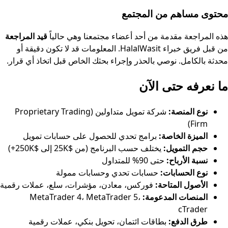
محتوى مساهم من المجتمع
هذه المراجعة مقدمة من أحد أعضاء مجتمعنا وهي حالياً
قيد المراجعة
من قبل فريق خبراء HalalWasit. المعلومات قد لا تكون دقيقة أو
محدثة بالكامل. نوصي بالحذر وإجراء بحثك الخاص قبل اتخاذ أي قرار.
ما نعرفه حتى الآن
نوع المنصة:
شركة تمويل متداولين (Proprietary Trading
Firm)
الميزة الخاصة:
برامج تحدي للحصول على حسابات تمويل
حجم التمويل:
يختلف حسب البرنامج (من $25K إلى $250K+)
نسبة الأرباح:
حتى 90% للمتداول
نوع الحسابات:
حسابات تحدي وحسابات ممولة
الأصول المتاحة:
فوركس، معادن، مؤشرات، سلع، عملات رقمية
المنصات المدعومة:
MetaTrader 4، MetaTrader 5،
cTrader
طرق الدفع:
بطاقات ائتمان، تحويل بنكي، عملات رقمية