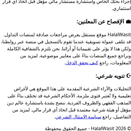
إجراء بحثك الخاص واستشارة مستشار مالي مؤهل قبل اتخاذ أي قرار
استثماري.
💼 الإفصاح عن المعلنين:
HalalWasit موقع مستقل يعرض مراجعات صادقة لمنصات التداول.
قد نتلقى عمولة تسويقية عندما تقوم بالتسجيل في منصة عبر روابطنا،
ولكن هذا لا يؤثر على تقييماتنا أو آرائنا. نحن نلتزم بالشفافية الكاملة
ونراجع جميع المنصات بناءً على معايير موضوعية. لمزيد من
المعلومات، راجع
كيف نحقق الدخل
.
☪️ تنويه شرعي:
التحليلات والآراء الشرعية المقدمة على هذا الموقع هي لأغراض
تعليمية ولا تُعتبر فتوى ملزمة. الأحكام الشرعية قد تختلف بناءً على
المذهب الفقهي والظروف الفردية. ننصح بشدة باستشارة عالم دين
مؤهل أو هيئة شرعية معتمدة قبل اتخاذ أي قرار مالي. لمزيد من
التفاصيل، راجع
سياسة الامتثال الشرعي
.
©
2026
HalalWasit - جميع الحقوق محفوظة