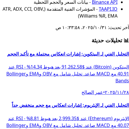
Binance API
- بيانات السعر والحجم اللحظية
TAAPI.IO
- المؤشرات الفنية المتقدمة (ATR, ADX, CCI, OBV,
Williams %R, EMA)
آخر تحديث: ٣١‏/١٠‏/٢٠٢٥، ١٠:٣٣:٥٨ ص
📊
تحليلات حديثة
التحليل الفني لـ البيتكوين: إشارات انعكاس محتملة مع تأكيد الحجم
البيتكوين (Bitcoin) عند $91,262.58 بعد هبوط 14.34% - RSI عند
40.91 مع MACD صاعد. تحليل شامل مع OBV وEMA وBollinger
Bands
٢٨‏/١١‏/٢٠٢٥
•
عمر الصالح
التحليل الفني لـ الإيثريوم: إشارات انعكاس مع حجم منخفض جداً
الإيثريوم (Ethereum) عند $2,999.35 بعد هبوط 8.81% - RSI عند
40.07 مع MACD صاعد. تحليل شامل مع OBV وEMA وBollinger