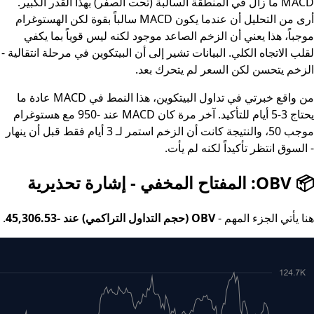
MACD ما زال في المنطقة السالبة (تحت الصفر) بهذا القدر الكبير.
أرى من التحليل أن عندما يكون MACD سالباً بقوة لكن الهستوغرام
موجباً، هذا يعني أن الزخم الصاعد موجود لكنه ليس قوياً بما يكفي
لقلب الاتجاه الكلي. البيانات تشير إلى أن البيتكوين في مرحلة انتقالية -
الزخم يتحسن لكن السعر لم يتحرك بعد.
من واقع خبرتي في تداول البيتكوين، هذا النمط في MACD عادة ما
يحتاج 3-5 أيام للتأكيد. آخر مرة كان MACD عند -950 مع هستوغرام
موجب 50، والنتيجة كانت أن الزخم استمر لـ 3 أيام فقط قبل أن ينهار
- السوق انتظر تأكيداً لكنه لم يأت.
📦 OBV: المفتاح المخفي - إشارة تحذيرية
هنا يأتي الجزء المهم -
OBV (حجم التداول التراكمي) عند -45,306.53
.