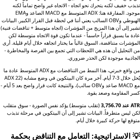
تذبذب خفيف لكنه يتحرك نحو اتجاه - الاتجاه غير واضح تماماً لكنه
موجود. المفارقة هنا: ADX المتوسط مع MACD الصاعد وEMA
الهبوطي وOBV السالب يعني أننا في لحظة قبل القرار الكبير. البيانات
تشير إلى أن هذا المزيج من المؤشرات (اتجاه متوسط + تناقضات فنية)
عادة ما يسبق قراراً حاسماً - عندما تكون قوة الاتجاه متوسطة لكن
المؤشرات متناقضة، السوق غالباً ما يختار اتجاهه خلال أيام قليلة. أرى
من التحليل أن هذه هي اللحظات التي تجمع بين الفرصة والمخاطرة -
الجاذبية موجودة لكن الحذر ضروري.
من واقع خبرتي، هذا النمط من التناقضات مع ADX المتوسط عادة ما
يُحل خلال 3-7 أيام. آخر مرة كان البيتكوين في وضع مشابه (ADX 22
مع MACD صاعد وOBV سالب)، والنتيجة كانت قرار واضح بعد 5 أيام -
كسر المقاومة وصعد بقوة.
ATR عند 3,756.70
(تقلب متوسط) يؤكد نفس الصورة - سوق متقلب
لكن ليس متطرفاً. البيانات تشير إلى أن البيتكوين في مرحلة تذبذب
متوقع لها حركة كبيرة خلال أيام.
💡 الاستراتيجية: التعامل مع التناقض بحكمة