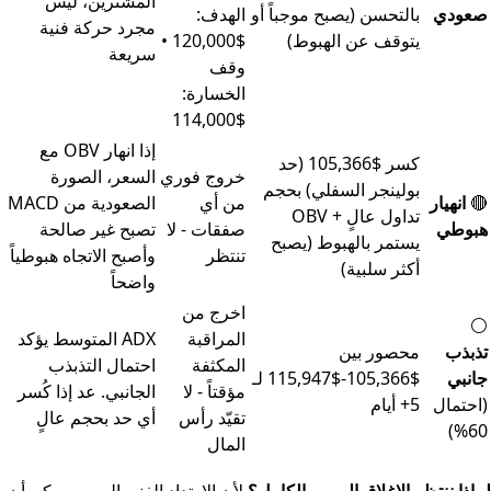
المشترين، ليس
صعودي
بالتحسن (يصبح موجباً أو
الهدف:
مجرد حركة فنية
يتوقف عن الهبوط)
$120,000 •
سريعة
وقف
الخسارة:
$114,000
إذا انهار OBV مع
كسر $105,366 (حد
خروج فوري
السعر، الصورة
بولينجر السفلي) بحجم
🔴
انهيار
من أي
الصعودية من MACD
تداول عالٍ + OBV
هبوطي
صفقات - لا
تصبح غير صالحة
يستمر بالهبوط (يصبح
تنتظر
وأصبح الاتجاه هبوطياً
أكثر سلبية)
واضحاً
اخرج من
⚪
المراقبة
ADX المتوسط يؤكد
تذبذب
محصور بين
المكثفة
احتمال التذبذب
جانبي
$105,366-$115,947 لـ
مؤقتاً - لا
الجانبي. عد إذا كُسر
(احتمال
5+ أيام
تقيّد رأس
أي حد بحجم عالٍ
60%)
المال