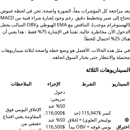
بعد مراجعة كل المؤشرات معاً، الصورة واضحة: نحن في لحظة غموض
تحتاج إلى صبر وتخطيط دقيق. رغم وجود إشارة شراء فنية من MACD
(الهستوغرام موجب)، التناقض مع EMA الهبوطي وOBV السالب يجعل
الدخول الآن مخاطرة عالية. ثقتنا في الإشارة 75% فقط - هذا يعني أن
هناك 25% احتمال للخطأ.
في مثل هذه الحالات، الأفضل هو وضع خطة واضحة لثلاثة سيناريوهات
محتملة والانتظار حتى يختار السوق اتجاهه.
السيناريوهات الثلاثة
السيناريو
الشرط
الإجراء
الملاحظات
دخول
تدريجي:
50% عند
الإغلاق اليومي فوق
كسر $115,947 (حد
$116,000،
المقاومة يعني اقتناع
🟢
بولينجر العلوي) + إغلاق
50% عند
حقيقي من
اختراق
يومي فوقه + OBV يبدأ
$116,500