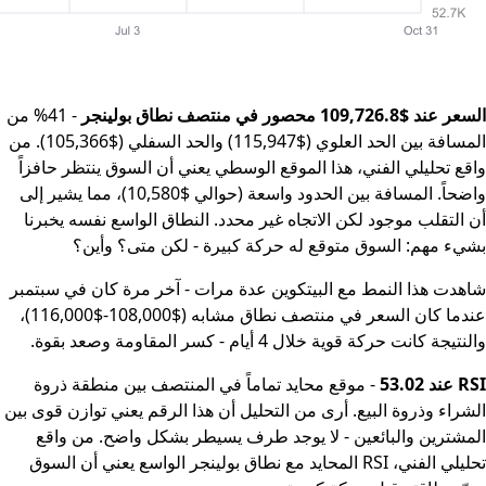
السعر عند $109,726.8 محصور في منتصف نطاق بولينجر
- 41% من
المسافة بين الحد العلوي ($115,947) والحد السفلي ($105,366). من
واقع تحليلي الفني، هذا الموقع الوسطي يعني أن السوق ينتظر حافزاً
واضحاً. المسافة بين الحدود واسعة (حوالي $10,580)، مما يشير إلى
أن التقلب موجود لكن الاتجاه غير محدد. النطاق الواسع نفسه يخبرنا
بشيء مهم: السوق متوقع له حركة كبيرة - لكن متى؟ وأين؟
شاهدت هذا النمط مع البيتكوين عدة مرات - آخر مرة كان في سبتمبر
عندما كان السعر في منتصف نطاق مشابه ($108,000-$116,000)،
والنتيجة كانت حركة قوية خلال 4 أيام - كسر المقاومة وصعد بقوة.
RSI عند 53.02
- موقع محايد تماماً في المنتصف بين منطقة ذروة
الشراء وذروة البيع. أرى من التحليل أن هذا الرقم يعني توازن قوى بين
المشترين والبائعين - لا يوجد طرف يسيطر بشكل واضح. من واقع
تحليلي الفني، RSI المحايد مع نطاق بولينجر الواسع يعني أن السوق