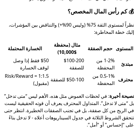
💰 كم رأس المال المخصص؟
نظراً لمستوى الثقة 75% (وليس 90%+) والتناقض بين المؤشرات،
إليك خطة المخاطرة:
مثال (محفظة
المستوى
حجم الصفقة
الخسارة المحتملة
$10,000)
1-2% من
$100-200
$50 فقط إذا وصل
مبتدئ
المحفظة
للصفقة
لوقف الخسارة
0.5-1% من
Risk/Reward = 1:1.5
محترف
$50-100 للصفقة
المحفظة
(مقبول)
نصيحة أخيرة
: في لحظات الغموض مثل هذه، الأهم ليس “متى تدخل”
بل “متى لا تدخل”. المتداول المحترف يعرف أن قوته الحقيقية ليست
في الربح من كل صفقة، بل في تجنب الصفقات الخطيرة. انتظر حتى
تتحقق الشروط الثلاثة في جدول السيناريوهات أعلاه - لا تدخل بناءً
على “إحساس” أو “أمل”.