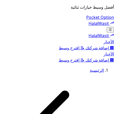
أفضل وسيط خيارات ثنائية
Pocket Option
HalalWasit
Toggle navigation menu
HalalWasit
الأخبار
🏢
إضافة شركتك
📝
اقترح وسيط
الأخبار
🏢
إضافة شركتك
📝
اقترح وسيط
الرئيسية