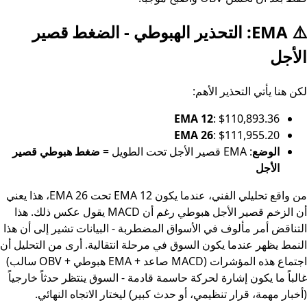
⚠️ EMA: التحذير الهبوطي - الضغط قصير
الأجل
لكن هنا يأتي التحذير الأهم:
EMA 12
: $110,893.36
EMA 26
: $111,955.20
الوضع
: EMA قصير الأجل تحت الطويل =
ضغط هبوطي قصير
الأجل
من واقع تحليلي الفني، عندما يكون EMA 12 تحت EMA 26، هذا يعني
أن الزخم قصير الأجل هبوطي رغم أن MACD يقول عكس ذلك. هذا
التناقض أمر مألوف في الأسواق المضطربة - البيانات تشير إلى أن هذا
النمط يظهر عندما يكون السوق في مرحلة انتقالية. أرى من التحليل أن
اجتماع هذه المؤشرات (MACD صاعد + EMA هبوطي + OBV سالب)
غالباً ما يكون إشارة لحركة حاسمة قادمة - السوق ينتظر حدثاً خارجياً
(أخبار مهمة، قرار تنظيمي، أو حدث كبير) ليختار الاتجاه النهائي.