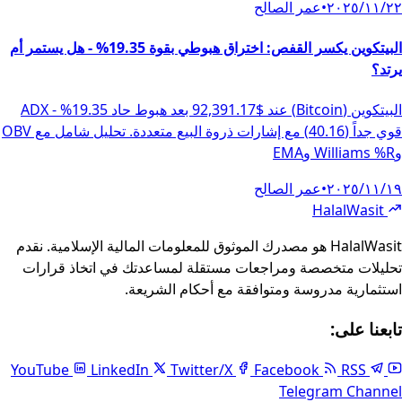
٢٢‏/١١‏/٢٠٢٥
•
عمر الصالح
البيتكوين يكسر القفص: اختراق هبوطي بقوة 19.35% - هل يستمر أم
يرتد؟
البيتكوين (Bitcoin) عند $92,391.17 بعد هبوط حاد 19.35% - ADX
قوي جداً (40.16) مع إشارات ذروة البيع متعددة. تحليل شامل مع OBV
وWilliams %R وEMA
١٩‏/١١‏/٢٠٢٥
•
عمر الصالح
Foote
HalalWasit
HalalWasit هو مصدرك الموثوق للمعلومات المالية الإسلامية. نقدم
تحليلات متخصصة ومراجعات مستقلة لمساعدتك في اتخاذ قرارات
استثمارية مدروسة ومتوافقة مع أحكام الشريعة.
تابعنا على:
LinkedIn
Twitter/X
Facebook
RSS
YouTube
Telegram Channel