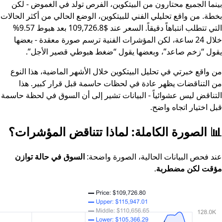
بينما الجميع محتارون من البيتكوين، الفرص تولد في الغموض - لكن
بخطة. من واقع تحليلي الفني للبيتكوين، الوضع الحالي من أكثر الحالات
التي تتطلب انتباهاً دقيقاً. السعر عند $109,726.8 بعد هبوط 9.57%
خلال 24 ساعة، لكن المؤشرات الفنية ترسم صورة معقدة - بعضها
يقول “زخم صاعد”، وبعضها يقول “ضغط هبوطي قصير الأجل”.
من واقع خبرتي في تحليل البيتكوين خلال الأشهر الماضية، هذا النوع
من التناقضات يظهر عادة في لحظات حاسمة قبل قرار كبير. هذا
التناقض ليس عشوائياً - البيانات تشير إلى أن السوق في لحظة حاسمة
قبل اختيار اتجاه واضح.
📊 الصورة الكاملة: لماذا تتناقض المؤشرات؟
عند فحص البيانات الحالية، الصورة واضحة:
السوق في حالة توازن
مؤقت لكن مضطربة
.