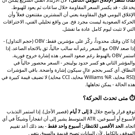
لماذا ننتظر الإغلاق اليومي الكامل؟
لأن الارتداد الفني السريع يمكن أن
يخدعك - قد يكسر السعر المقاومة خلال ساعات ثم يعود للهبوط.
الإغلاق اليومي فوق المقاومة يعني أن المشترين مقتنعون فعلاً وأن
الحركة الصعودية ليست مجرد فخ. من واقع تحليلي الفني، الاختراقات
التي لا تثبت ليوم كامل عادة ما تفشل.
إذا كان وقتك محدوداً، ركّز على مؤشرين فقط: OBV (حجم التداول) -
إذا صعد OBV مع السعر رغم أنه سالب حالياً، ثق بالاتجاه الصاعد. إذا
استمر OBV بالهبوط رغم صعود السعر، هذه إشارة خروج فورية.
والمؤشر الثاني هو كسر حدود بولينجر - السعر محصور حالياً في
النطاق. أي كسر بحجم عالٍ سيكون إشارة واضحة. باقي المؤشرات
(RSI محايد، Williams %R محايد، CCI محايد) لا تضيف قيمة كبيرة في
هذه الحالة - يمكن تجاهلها.
⏱️ متى تحدث الحركة؟
توقع قرار واضح خلال
3 إلى 7 أيام
(قصير الأجل). إذا استمر التذبذب
لأسبوع أو أسبوعين، ATR المتوسط يشير إلى أن انفجاراً وشيكاً في أي
اتجاه.
الحد الأقصى للانتظار: أسبوع واحد فقط
- بعد ذلك أعد تقييم
الموقف بالكامل لأن البيانات تصبح قديمة والسوق يتغير.