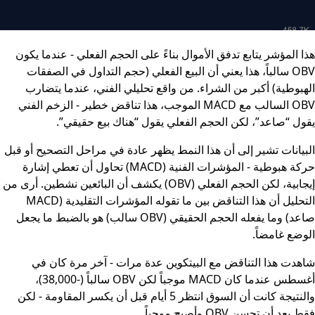
هذا المؤشر يتابع تدفق الأموال بناءً على الحجم الفعلي - عندما يكون
OBV سالباً، هذا يعني أن البيع الفعلي (حجم التداول في الصفقات
الهبوطية) أكبر من الشراء. من واقع تحليلي الفني، عندما يتضارب
OBV السالب مع MACD الموجب، هذا تناقض خطير - الزخم الفني
يقول “صاعد”، لكن الحجم الفعلي يقول “هناك بيع حقيقي”.
البيانات تشير إلى أن هذا النمط يظهر عادة في مراحل التصحيح أو قبل
حركة هبوطية - المؤشرات الفنية (MACD) تحاول أن تعطي إشارة
إيجابية، لكن الحجم الفعلي (OBV) يكشف أن البائعين نشطين. أرى من
التحليل أن هذا التناقض بين ما تقوله المؤشرات التقليدية (MACD
صاعد) وما يفعله الحجم الحقيقي (OBV سالب) هو بالضبط ما يجعل
الوضع غامضاً.
شاهدت هذا التناقض مع البيتكوين عدة مرات - آخر مرة كان في
أغسطس عندما كان MACD موجباً لكن OBV سالباً (-38,000)،
والنتيجة كانت أن السوق انتظر 5 أيام قبل أن يكسر المقاومة - لكن
فقط بعد أن تحسن OBV وأصبح موجباً.