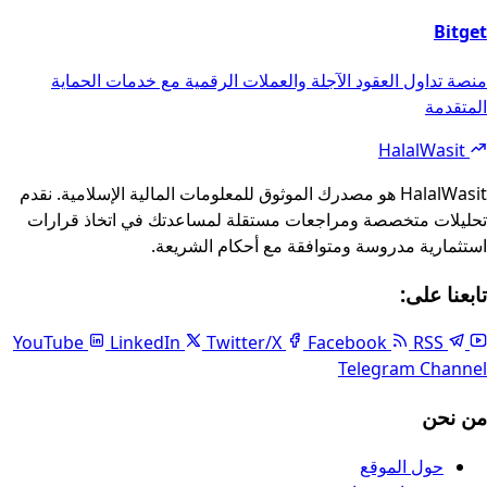
Bitget
منصة تداول العقود الآجلة والعملات الرقمية مع خدمات الحماية
المتقدمة
Foote
HalalWasit
HalalWasit هو مصدرك الموثوق للمعلومات المالية الإسلامية. نقدم
تحليلات متخصصة ومراجعات مستقلة لمساعدتك في اتخاذ قرارات
استثمارية مدروسة ومتوافقة مع أحكام الشريعة.
تابعنا على:
LinkedIn
Twitter/X
Facebook
RSS
YouTube
Telegram Channel
من نحن
حول الموقع