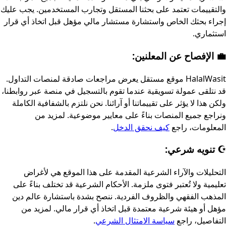
والتقييمات تعتمد على بحثنا المستقل وتجارب المستخدمين. يجب عليك
إجراء بحثك الخاص واستشارة مستشار مالي مؤهل قبل اتخاذ أي قرار
استثماري.
💼 الإفصاح عن المعلنين:
HalalWasit موقع مستقل يعرض مراجعات صادقة لمنصات التداول.
قد نتلقى عمولة تسويقية عندما تقوم بالتسجيل في منصة عبر روابطنا،
ولكن هذا لا يؤثر على تقييماتنا أو آرائنا. نحن نلتزم بالشفافية الكاملة
ونراجع جميع المنصات بناءً على معايير موضوعية. لمزيد من
المعلومات، راجع
كيف نحقق الدخل
.
☪️ تنويه شرعي:
التحليلات والآراء الشرعية المقدمة على هذا الموقع هي لأغراض
تعليمية ولا تُعتبر فتوى ملزمة. الأحكام الشرعية قد تختلف بناءً على
المذهب الفقهي والظروف الفردية. ننصح بشدة باستشارة عالم دين
مؤهل أو هيئة شرعية معتمدة قبل اتخاذ أي قرار مالي. لمزيد من
التفاصيل، راجع
سياسة الامتثال الشرعي
.