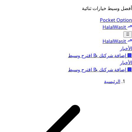
أفضل وسيط خيارات ثنائية
Pocket Option
HalalWasit
Toggle navigation menu
HalalWasit
الأخبار
🏢
إضافة شركتك
📝
اقترح وسيط
الأخبار
🏢
إضافة شركتك
📝
اقترح وسيط
الرئيسية